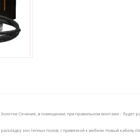
 Золотое Сечение, в помещении, при правильном монтаже - будет р
аскладку зон теплых полов, с привязкой к мебели. Новый кабель п