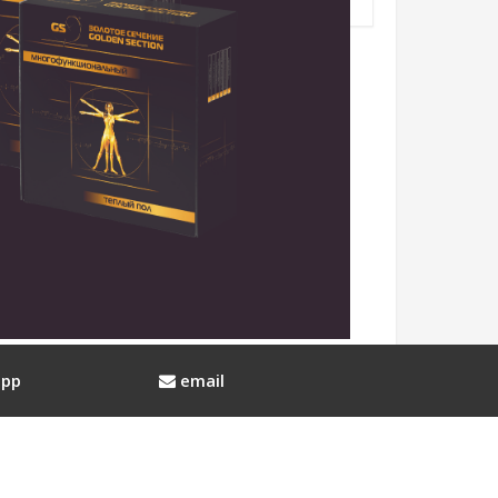
pp
email