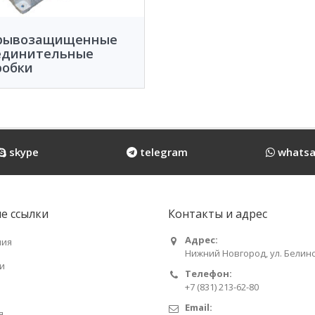
рывозащищенные
единительные
робки
skype
telegram
whatsa
е ссылки
Контакты и адрес
Адрес:
ния
Нижний Новгород, ул. Белинс
и
Телефон:
+7 (831) 213-62-80
Email:
я