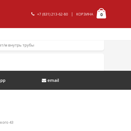
+7 (831) 213-62-80
КОРЗИНА
0
 вт/м внутрь трубы
pp
email
кого 43