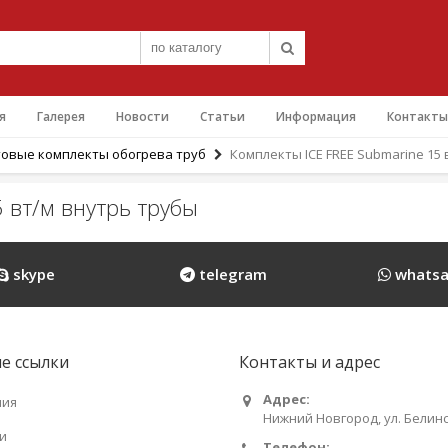
я
Галерея
Новости
Статьи
Информация
Контакты
товые комплекты обогрева труб
Комплекты ICE FREE Submarine 15
 вт/м внутрь трубы
skype
telegram
whatsa
е ссылки
Контакты и адрес
Адрес:
ния
Нижний Новгород, ул. Белинс
и
Телефон: