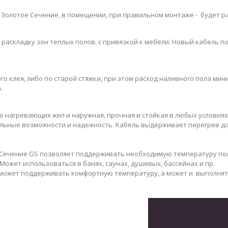
 Золотое Сечение, в помещении, при правильном монтаже - будет р
аскладку зон теплых полов, с привязкой к мебели. Новый кабель п
 клея, либо по старой стяжки, при этом расход наливного пола ми
.
о нагревающих жил и наружная, прочная и стойкая в любых условия
ьные возможности и надежность. Кабель выдерживает перегрев до 
ечение GS позволяет поддерживать необходимую температуру поло
Может использоваться в банях, саунах, душевых, бассейнах и пр.
может поддерживать комфортную температуру, а может и выполнять 